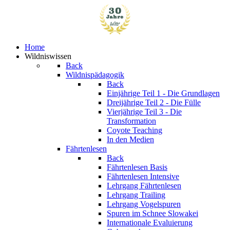
Home
Wildniswissen
Back
Wildnispädagogik
Back
Einjährige
Teil 1 - Die Grundlagen
Dreijährige
Teil 2 - Die Fülle
Vierjährige
Teil 3 - Die
Transformation
Coyote Teaching
In den Medien
Fährtenlesen
Back
Fährtenlesen Basis
Fährtenlesen Intensive
Lehrgang Fährtenlesen
Lehrgang Trailing
Lehrgang Vogelspuren
Spuren im Schnee
Slowakei
Internationale Evaluierung