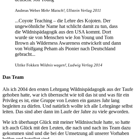
Andreas Weber
Mehr Matsch!, Ullstein Verlag 2011
...Coyote Teaching – die Lehre des Kojoten. Der
ungewöhnliche Name hat schlicht damit zu tun, dass
die Wildnispädagogik aus den USA kommt. Dort
wurde sie von Menschen wie Jon Young und Tom
Brown als Wilderness Awareness entwickelt und dann
von Wolfgang Peham als Pionier nach Deutschland
gebracht...
Ulrike Fokken
Wildnis wagen!, Ludwig Verlag 2014
Das Team
Als ich 2004 den ersten Lehrgang Wildnispädagogik aus der Taufe
gehoben hatte, war ich überrascht wie toll das ist und was für ein
Privileg es ist, eine Gruppe von Leuten ein ganzes Jahr lang
begleiten zu dürfen. Und natürlich wollte ich alle Lehrgänge selbst
leiten. Das sind aber dann im Laufe der Jahre zu viele geworden.
Wie ich überhaupt Glück mit meiner Wildnisschule hatte, so hatte
ich auch Glück mit den Leuten, die nach und nach ins Team dazu
gekommen sind und die bei der Umsetzung all unserer Vorhaben
helfen und beteiligt sind.