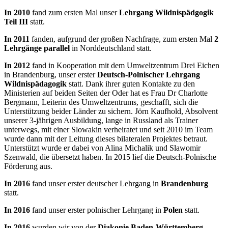
In 2010
fand zum ersten Mal unser
Lehrgang Wildnispädgogik
Teil III
statt.
In 2011
fanden, aufgrund der großen Nachfrage, zum ersten Mal
2
Lehrgänge parallel
in Norddeutschland statt.
In 2012
fand in Kooperation mit dem Umweltzentrum Drei Eichen
in Brandenburg, unser erster
Deutsch-Polnischer
Lehrgang
Wildnispädagogik
statt. Dank ihrer guten Kontakte zu den
Ministerien auf beiden Seiten der Oder hat es Frau Dr Charlotte
Bergmann, Leiterin des Umweltzentrums, geschafft, sich die
Unterstützung beider Länder zu sichern. Jörn Kaufhold, Absolvent
unserer 3-jährigen Ausbildung, lange in Russland als Trainer
unterwegs, mit einer Slowakin verheiratet und seit 2010 im Team
wurde dann mit der Leitung dieses bilateralen Projektes betraut.
Unterstützt wurde er dabei von Alina Michalik und Slawomir
Szenwald, die übersetzt haben. In 2015 lief die Deutsch-Polnische
Förderung aus.
In 2016
fand unser erster deutscher Lehrgang in
Brandenburg
statt.
In 2016
fand unser erster polnischer Lehrgang in
Polen
statt.
In 2016
wurden wir von der
Diakonie Baden-Württemberg