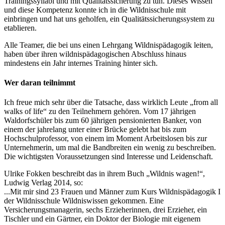
Trainingssyllabi und mit Qualitätssicherung zu tun. Dieses Wissen
und diese Kompetenz konnte ich in die Wildnisschule mit
einbringen und hat uns geholfen, ein Qualitätssicherungssystem zu
etablieren.
Alle Teamer, die bei uns einen Lehrgang Wildnispädagogik leiten,
haben über ihren wildnispädagogischen Abschluss hinaus
mindestens ein Jahr internes Training hinter sich.
Wer daran teilnimmt
Ich freue mich sehr über die Tatsache, dass wirklich Leute „from all
walks of life“ zu den Teilnehmern gehören. Vom 17 jährigen
Waldorfschüler bis zum 60 jährigen pensionierten Banker, von
einem der jahrelang unter einer Brücke gelebt hat bis zum
Hochschulprofessor, von einem im Moment Arbeitslosen bis zur
Unternehmerin, um mal die Bandbreiten ein wenig zu beschreiben.
Die wichtigsten Voraussetzungen sind Interesse und Leidenschaft.
Ulrike Fokken beschreibt das in ihrem Buch „Wildnis wagen!“,
Ludwig Verlag 2014, so:
...Mit mir sind 23 Frauen und Männer zum Kurs Wildnispädagogik I
der Wildnisschule Wildniswissen gekommen. Eine
Versicherungsmanagerin, sechs Erzieherinnen, drei Erzieher, ein
Tischler und ein Gärtner, ein Doktor der Biologie mit eigenem