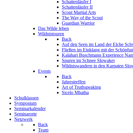
Schattenläufer I
Schattenläufer II
Scout Martial Arts
The Way of the Scout
Guardian Warrior
Das Wilde leben
Wildnistouren
Back
Auf den Seen im Land der Elche
Sch
Fließen im Einklang mit der Schöpfu
Kalahari Buschmann Experience
Nam
Spuren im Schnee
Slowakei
Wildniswandern in den Karpaten
Slo
Events
Back
Jahrestreffen
Art of Truthspeaking
Sicelo Mbatha
Schulklassen
Symposium
Seminarkalender
Seminarorte
Netzwerk
Back
Team