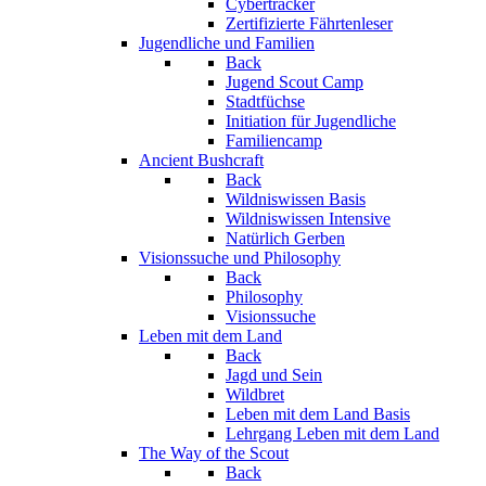
Cybertracker
Zertifizierte Fährtenleser
Jugendliche und Familien
Back
Jugend Scout Camp
Stadtfüchse
Initiation für Jugendliche
Familiencamp
Ancient Bushcraft
Back
Wildniswissen Basis
Wildniswissen Intensive
Natürlich Gerben
Visionssuche und Philosophy
Back
Philosophy
Visionssuche
Leben mit dem Land
Back
Jagd und Sein
Wildbret
Leben mit dem Land Basis
Lehrgang Leben mit dem Land
The Way of the Scout
Back