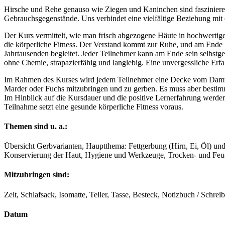
Hirsche und Rehe genauso wie Ziegen und Kaninchen sind faszinierend
Gebrauchsgegenstände. Uns verbindet eine vielfältige Beziehung mit 
Der Kurs vermittelt, wie man frisch abgezogene Häute in hochwertige 
die körperliche Fitness. Der Verstand kommt zur Ruhe, und am Ende 
Jahrtausenden begleitet. Jeder Teilnehmer kann am Ende sein selbstgef
ohne Chemie, strapazierfähig und langlebig. Eine unvergessliche Erf
Im Rahmen des Kurses wird jedem Teilnehmer eine Decke vom Damwild
Marder oder Fuchs mitzubringen und zu gerben. Es muss aber bestimm
Im Hinblick auf die Kursdauer und die positive Lernerfahrung werd
Teilnahme setzt eine gesunde körperliche Fitness voraus.
Themen sind u. a.:
Übersicht Gerbvarianten, Hauptthema: Fettgerbung (Hirn, Ei, Öl) und
Konservierung der Haut, Hygiene und Werkzeuge, Trocken- und Fe
Mitzubringen sind:
Zelt, Schlafsack, Isomatte, Teller, Tasse, Besteck, Notizbuch / Schre
Datum