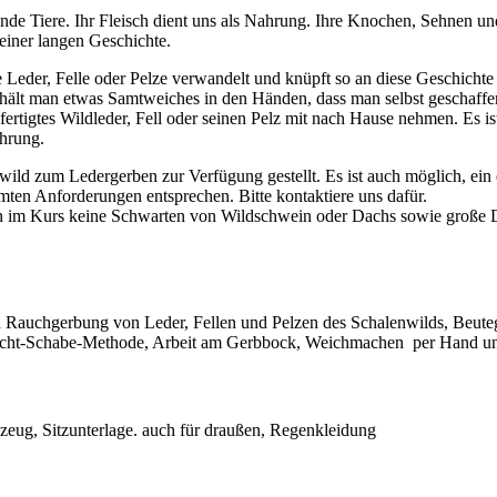
e Tiere. Ihr Fleisch dient uns als Nahrung. Ihre Knochen, Sehnen und
einer langen Geschichte.
Leder, Felle oder Pelze verwandelt und knüpft so an diese Geschichte an
hält man etwas Samtweiches in den Händen, dass man selbst geschaffen
ertigtes Wildleder, Fell oder seinen Pelz mit nach Hause nehmen. Es is
ahrung.
 zum Ledergerben zur Verfügung gestellt. Es ist auch möglich, ein 
ten Anforderungen entsprechen. Bitte kontaktiere uns dafür.
en im Kurs keine Schwarten von Wildschwein oder Dachs sowie große 
 Rauchgerbung von Leder, Fellen und Pelzen des Schalenwilds, Beutegr
ucht-Schabe-Methode, Arbeit am Gerbbock, Weichmachen per Hand u
ibzeug, Sitzunterlage. auch für draußen, Regenkleidung