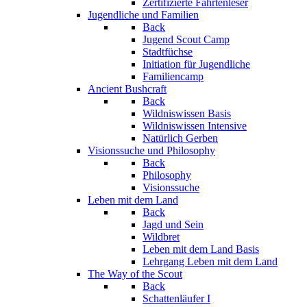
Zertifizierte Fährtenleser
Jugendliche und Familien
Back
Jugend Scout Camp
Stadtfüchse
Initiation für Jugendliche
Familiencamp
Ancient Bushcraft
Back
Wildniswissen Basis
Wildniswissen Intensive
Natürlich Gerben
Visionssuche und Philosophy
Back
Philosophy
Visionssuche
Leben mit dem Land
Back
Jagd und Sein
Wildbret
Leben mit dem Land Basis
Lehrgang Leben mit dem Land
The Way of the Scout
Back
Schattenläufer I