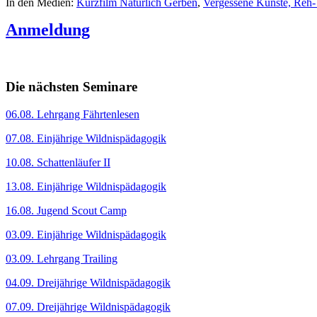
In den Medien:
Kurzfilm Natürlich Gerben
,
Vergessene Künste, Reh- 
Anmeldung
Die nächsten Seminare
06.08. Lehrgang Fährtenlesen
07.08. Einjährige Wildnispädagogik
10.08. Schattenläufer II
13.08. Einjährige Wildnispädagogik
16.08. Jugend Scout Camp
03.09. Einjährige Wildnispädagogik
03.09. Lehrgang Trailing
04.09. Dreijährige Wildnispädagogik
07.09. Dreijährige Wildnispädagogik