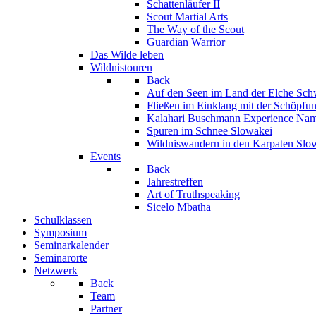
Schattenläufer II
Scout Martial Arts
The Way of the Scout
Guardian Warrior
Das Wilde leben
Wildnistouren
Back
Auf den Seen im Land der Elche
Sch
Fließen im Einklang mit der Schöpfu
Kalahari Buschmann Experience
Nam
Spuren im Schnee
Slowakei
Wildniswandern in den Karpaten
Slo
Events
Back
Jahrestreffen
Art of Truthspeaking
Sicelo Mbatha
Schulklassen
Symposium
Seminarkalender
Seminarorte
Netzwerk
Back
Team
Partner