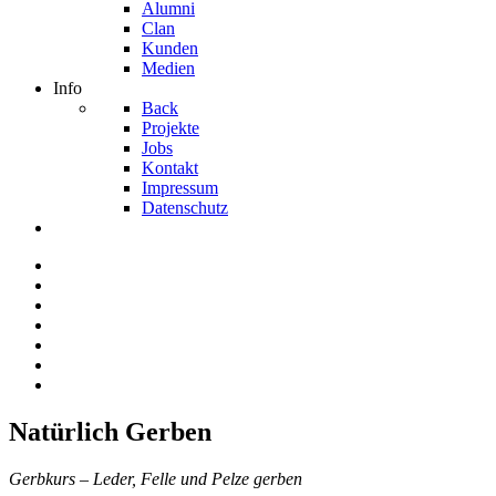
Alumni
Clan
Kunden
Medien
Info
Back
Projekte
Jobs
Kontakt
Impressum
Datenschutz
Natürlich Gerben
Gerbkurs – Leder, Felle und Pelze gerben