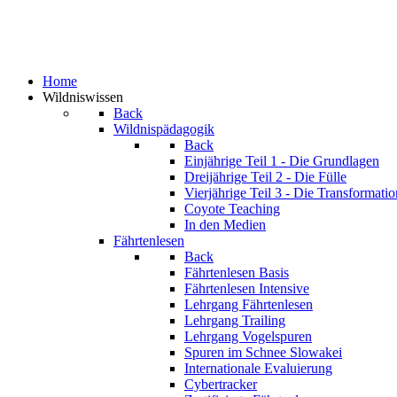
Home
Wildniswissen
Back
Wildnispädagogik
Back
Einjährige
Teil 1 - Die Grundlagen
Dreijährige
Teil 2 - Die Fülle
Vierjährige
Teil 3 - Die Transformatio
Coyote Teaching
In den Medien
Fährtenlesen
Back
Fährtenlesen Basis
Fährtenlesen Intensive
Lehrgang Fährtenlesen
Lehrgang Trailing
Lehrgang Vogelspuren
Spuren im Schnee
Slowakei
Internationale Evaluierung
Cybertracker