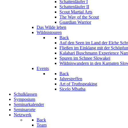
Schattenläufer I
Schattenläufer II
Scout Martial Arts
The Way of the Scout
Guardian Warrior
Das Wilde leben
Wildnistouren
Back
Auf den Seen im Land der Elche
Sch
Fließen im Einklang mit der Schöpfu
Kalahari Buschmann Experience
Nam
Spuren im Schnee
Slowakei
Wildniswandern in den Karpaten
Slo
Events
Back
Jahrestreffen
Art of Truthspeaking
Sicelo Mbatha
Schulklassen
Symposium
Seminarkalender
Seminarorte
Netzwerk
Back
Team