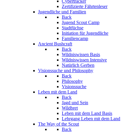
Cybertracker
Zertifizierte Fährtenleser
Jugendliche und Familien
Back
Jugend Scout Camp
Stadtfüchse
Initiation für Jugendliche
Familiencamp
Ancient Bushcraft
Back
Wildniswissen Basis
Wildniswissen Intensive
Natürlich Gerben
Visionssuche und Philosophy
Back
Philosophy
Visionssuche
Leben mit dem Land
Back
Jagd und Sein
Wildbret
Leben mit dem Land Basis
Lehrgang Leben mit dem Land
The Way of the Scout
Back