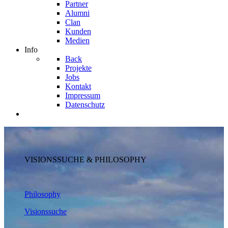
Partner
Alumni
Clan
Kunden
Medien
Info
Back
Projekte
Jobs
Kontakt
Impressum
Datenschutz
VISIONSSUCHE & PHILOSOPHY
Philosophy
Visionssuche