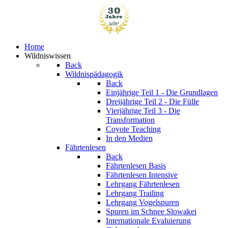
Home
Wildniswissen
Back
Wildnispädagogik
Back
Einjährige
Teil 1 - Die Grundlagen
Dreijährige
Teil 2 - Die Fülle
Vierjährige
Teil 3 - Die
Transformation
Coyote Teaching
In den Medien
Fährtenlesen
Back
Fährtenlesen Basis
Fährtenlesen Intensive
Lehrgang Fährtenlesen
Lehrgang Trailing
Lehrgang Vogelspuren
Spuren im Schnee
Slowakei
Internationale Evaluierung