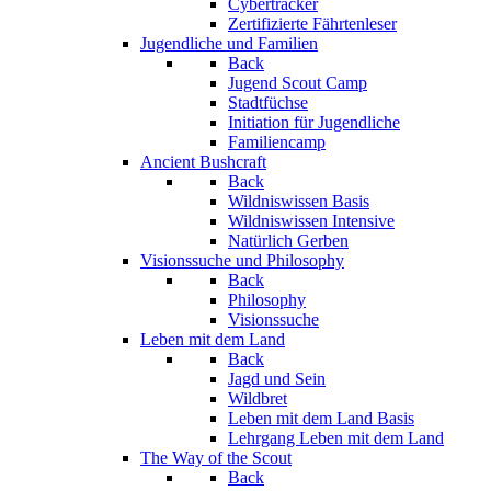
Cybertracker
Zertifizierte Fährtenleser
Jugendliche und Familien
Back
Jugend Scout Camp
Stadtfüchse
Initiation für Jugendliche
Familiencamp
Ancient Bushcraft
Back
Wildniswissen Basis
Wildniswissen Intensive
Natürlich Gerben
Visionssuche und Philosophy
Back
Philosophy
Visionssuche
Leben mit dem Land
Back
Jagd und Sein
Wildbret
Leben mit dem Land Basis
Lehrgang Leben mit dem Land
The Way of the Scout
Back