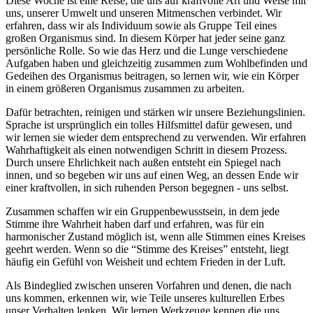
Diese Woche ist eine Reise, die uns auf kraftvolle Art und Weise mit
uns, unserer Umwelt und unseren Mitmenschen verbindet. Wir
erfahren, dass wir als Individuum sowie als Gruppe Teil eines
großen Organismus sind. In diesem Körper hat jeder seine ganz
persönliche Rolle. So wie das Herz und die Lunge verschiedene
Aufgaben haben und gleichzeitig zusammen zum Wohlbefinden und
Gedeihen des Organismus beitragen, so lernen wir, wie ein Körper
in einem größeren Organismus zusammen zu arbeiten.
Dafür betrachten, reinigen und stärken wir unsere Beziehungslinien.
Sprache ist ursprünglich ein tolles Hilfsmittel dafür gewesen, und
wir lernen sie wieder dem entsprechend zu verwenden. Wir erfahren
Wahrhaftigkeit als einen notwendigen Schritt in diesem Prozess.
Durch unsere Ehrlichkeit nach außen entsteht ein Spiegel nach
innen, und so begeben wir uns auf einen Weg, an dessen Ende wir
einer kraftvollen, in sich ruhenden Person begegnen - uns selbst.
Zusammen schaffen wir ein Gruppenbewusstsein, in dem jede
Stimme ihre Wahrheit haben darf und erfahren, was für ein
harmonischer Zustand möglich ist, wenn alle Stimmen eines Kreises
geehrt werden. Wenn so die “Stimme des Kreises” entsteht, liegt
häufig ein Gefühl von Weisheit und echtem Frieden in der Luft.
Als Bindeglied zwischen unseren Vorfahren und denen, die nach
uns kommen, erkennen wir, wie Teile unseres kulturellen Erbes
unser Verhalten lenken. Wir lernen Werkzeuge kennen die uns