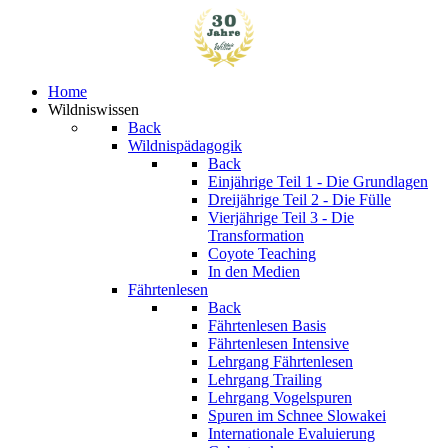
Home
Wildniswissen
Back
Wildnispädagogik
Back
Einjährige
Teil 1 - Die Grundlagen
Dreijährige
Teil 2 - Die Fülle
Vierjährige
Teil 3 - Die
Transformation
Coyote Teaching
In den Medien
Fährtenlesen
Back
Fährtenlesen Basis
Fährtenlesen Intensive
Lehrgang Fährtenlesen
Lehrgang Trailing
Lehrgang Vogelspuren
Spuren im Schnee
Slowakei
Internationale Evaluierung