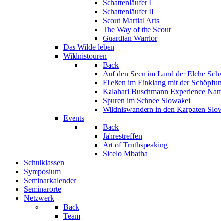
Schattenläufer I
Schattenläufer II
Scout Martial Arts
The Way of the Scout
Guardian Warrior
Das Wilde leben
Wildnistouren
Back
Auf den Seen im Land der Elche
Sch
Fließen im Einklang mit der Schöpfu
Kalahari Buschmann Experience
Nam
Spuren im Schnee
Slowakei
Wildniswandern in den Karpaten
Slo
Events
Back
Jahrestreffen
Art of Truthspeaking
Sicelo Mbatha
Schulklassen
Symposium
Seminarkalender
Seminarorte
Netzwerk
Back
Team