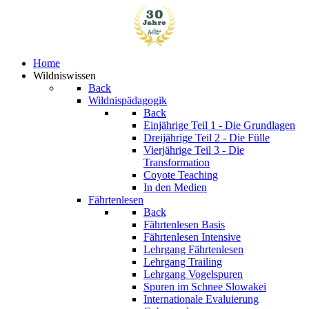
Home
Wildniswissen
Back
Wildnispädagogik
Back
Einjährige
Teil 1 - Die Grundlagen
Dreijährige
Teil 2 - Die Fülle
Vierjährige
Teil 3 - Die
Transformation
Coyote Teaching
In den Medien
Fährtenlesen
Back
Fährtenlesen Basis
Fährtenlesen Intensive
Lehrgang Fährtenlesen
Lehrgang Trailing
Lehrgang Vogelspuren
Spuren im Schnee
Slowakei
Internationale Evaluierung