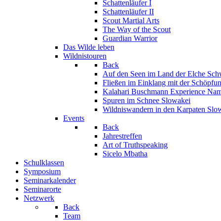
Schattenläufer I
Schattenläufer II
Scout Martial Arts
The Way of the Scout
Guardian Warrior
Das Wilde leben
Wildnistouren
Back
Auf den Seen im Land der Elche
Sch
Fließen im Einklang mit der Schöpfu
Kalahari Buschmann Experience
Nam
Spuren im Schnee
Slowakei
Wildniswandern in den Karpaten
Slo
Events
Back
Jahrestreffen
Art of Truthspeaking
Sicelo Mbatha
Schulklassen
Symposium
Seminarkalender
Seminarorte
Netzwerk
Back
Team