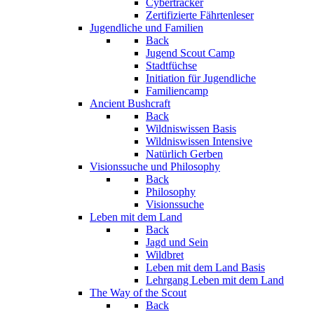
Cybertracker
Zertifizierte Fährtenleser
Jugendliche und Familien
Back
Jugend Scout Camp
Stadtfüchse
Initiation für Jugendliche
Familiencamp
Ancient Bushcraft
Back
Wildniswissen Basis
Wildniswissen Intensive
Natürlich Gerben
Visionssuche und Philosophy
Back
Philosophy
Visionssuche
Leben mit dem Land
Back
Jagd und Sein
Wildbret
Leben mit dem Land Basis
Lehrgang Leben mit dem Land
The Way of the Scout
Back