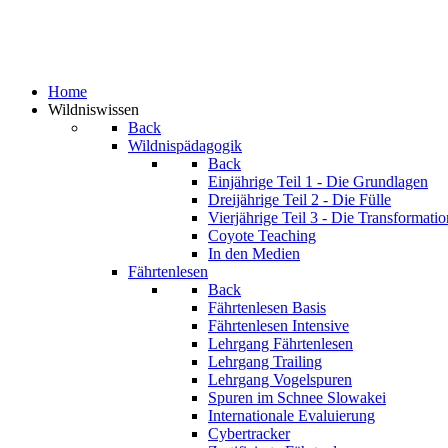
Home
Wildniswissen
Back
Wildnispädagogik
Back
Einjährige
Teil 1 - Die Grundlagen
Dreijährige
Teil 2 - Die Fülle
Vierjährige
Teil 3 - Die Transformatio
Coyote Teaching
In den Medien
Fährtenlesen
Back
Fährtenlesen Basis
Fährtenlesen Intensive
Lehrgang Fährtenlesen
Lehrgang Trailing
Lehrgang Vogelspuren
Spuren im Schnee
Slowakei
Internationale Evaluierung
Cybertracker