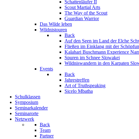
Schattenläufer II
Scout Martial Arts
The Way of the Scout
Guardian Warrior
Das Wilde leben
Wildnistouren
Back
Auf den Seen im Land der Elche
Sch
Fließen im Einklang mit der Schöpfu
Kalahari Buschmann Experience
Nam
Spuren im Schnee
Slowakei
Wildniswandern in den Karpaten
Slo
Events
Back
Jahrestreffen
Art of Truthspeaking
Sicelo Mbatha
Schulklassen
Symposium
Seminarkalender
Seminarorte
Netzwerk
Back
Team
Partner