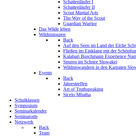
Schattenläufer I
Schattenläufer II
Scout Martial Arts
The Way of the Scout
Guardian Warrior
Das Wilde leben
Wildnistouren
Back
Auf den Seen im Land der Elche
Sch
Fließen im Einklang mit der Schöpfu
Kalahari Buschmann Experience
Nam
Spuren im Schnee
Slowakei
Wildniswandern in den Karpaten
Slo
Events
Back
Jahrestreffen
Art of Truthspeaking
Sicelo Mbatha
Schulklassen
Symposium
Seminarkalender
Seminarorte
Netzwerk
Back
Team