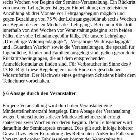
sechs Wochen vor Beginn der Seminar-Veranstaltung. Ein Rücktritt
von unseren Lehrgängen ist gegen Einbehaltung der geleisteten
Anzahlung ab drei Monate vor Lehrgangsbeginn möglich und
gegen Bezahlung von 75 % der Lehrgangsgebühr ab sechs Wochen
vor Beginn des ersten Moduls des Lehrgangs. Bei einem Rücktritt
innerhalb von drei Wochen vor Veranstaltungsbeginn ist in beiden
Fällen die volle Teilnahmegebühr fällig. Für unsere Lehrgänge
„Dreijährige Wildnispädagogik“, „Vierjährige Wildnispädagogik“
und „Guardian Warrior“ sowie die Veranstaltungen, die speziell für
Jugendliche, Kinder und Familien ausgelegt sind, gelten gesonderte
Rücktrittsbedingungen, die auf dem entsprechenden
Anmeldeformular zu finden sind. Für Verbraucher im Sinne des §
13 BGB gilt diese Regelung erst nach Ende der gesetzlichen
Widerrufsfrist. Der Nachweis eines geringeren Schadens bleibt dem
Teilnehmer vorbehalten.
§ 6 Absage durch den Veranstalter
Für jede Veranstaltung wird durch den Veranstalter eine
Mindestteilnehmerzahl festgelegt. Eine Absage der Veranstaltung
wegen Unterschreitens dieser Mindestteilnehmerzahl erfolgt
spätestens zwei Wochen vor deren Beginn. Dem Teilnehmer wird
daraufhin der Seminarpreis erstattet. Dies gilt auch infolge höherer
Gewalt bzw. einer Erkrankung des Referenten. Außer im Falle von
Vorsatz und grober Fahrlässigkeit kommt der Veranstalter für