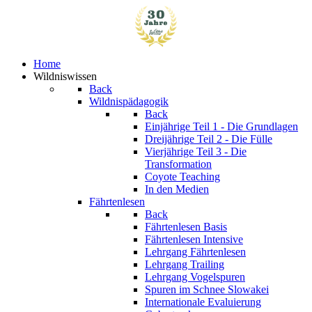
Home
Wildniswissen
Back
Wildnispädagogik
Back
Einjährige
Teil 1 - Die Grundlagen
Dreijährige
Teil 2 - Die Fülle
Vierjährige
Teil 3 - Die
Transformation
Coyote Teaching
In den Medien
Fährtenlesen
Back
Fährtenlesen Basis
Fährtenlesen Intensive
Lehrgang Fährtenlesen
Lehrgang Trailing
Lehrgang Vogelspuren
Spuren im Schnee
Slowakei
Internationale Evaluierung