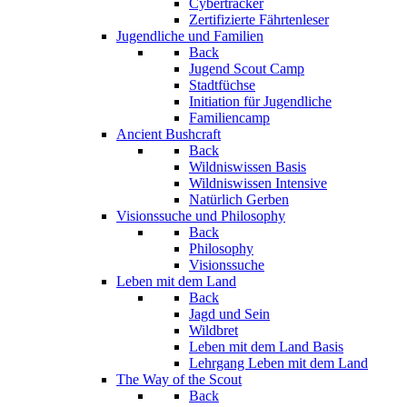
Cybertracker
Zertifizierte Fährtenleser
Jugendliche und Familien
Back
Jugend Scout Camp
Stadtfüchse
Initiation für Jugendliche
Familiencamp
Ancient Bushcraft
Back
Wildniswissen Basis
Wildniswissen Intensive
Natürlich Gerben
Visionssuche und Philosophy
Back
Philosophy
Visionssuche
Leben mit dem Land
Back
Jagd und Sein
Wildbret
Leben mit dem Land Basis
Lehrgang Leben mit dem Land
The Way of the Scout
Back