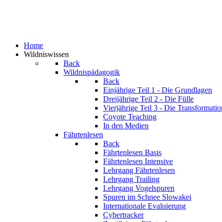
Home
Wildniswissen
Back
Wildnispädagogik
Back
Einjährige
Teil 1 - Die Grundlagen
Dreijährige
Teil 2 - Die Fülle
Vierjährige
Teil 3 - Die Transformatio
Coyote Teaching
In den Medien
Fährtenlesen
Back
Fährtenlesen Basis
Fährtenlesen Intensive
Lehrgang Fährtenlesen
Lehrgang Trailing
Lehrgang Vogelspuren
Spuren im Schnee
Slowakei
Internationale Evaluierung
Cybertracker