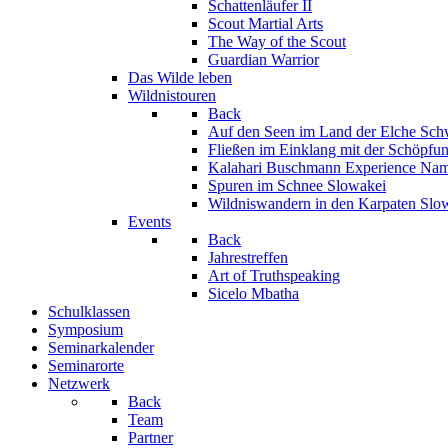
Schattenläufer II
Scout Martial Arts
The Way of the Scout
Guardian Warrior
Das Wilde leben
Wildnistouren
Back
Auf den Seen im Land der Elche
Sch
Fließen im Einklang mit der Schöpfu
Kalahari Buschmann Experience
Nam
Spuren im Schnee
Slowakei
Wildniswandern in den Karpaten
Slo
Events
Back
Jahrestreffen
Art of Truthspeaking
Sicelo Mbatha
Schulklassen
Symposium
Seminarkalender
Seminarorte
Netzwerk
Back
Team
Partner