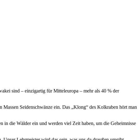
akei sind – einzigartig für Mitteleuropa – mehr als 40 % der
n in Massen Seidenschwänze ein. Das „Klong“ des Kolkraben hört man
hen in die Wälder ein und werden viel Zeit haben, um die Geheimnisse
n. Unser Lehrmeister wird das sein, was uns da draußen umgibt.