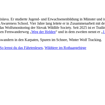
tislava. Er studierte Jugend- und Erwachsenenbildung in Münster und i
 Awareness School. Vier Jahre lang leitete er in Zusammenarbeit mit 
s Wolfsmonitoring der Slovak Wildlife Society. Seit 2025 ist er Trailing
chen Fernwanderweg „
Weg der Helden
“ und in dem zweiten nennt er „
1
iswandern in den Karpaten, Spuren im Schnee, Winter Wolf Tracking.
o lernst du das Fährtenlesen
,
Wildtiere im Rothaargebirge