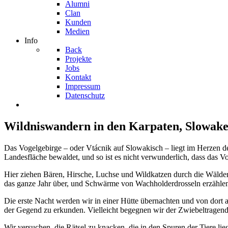
Alumni
Clan
Kunden
Medien
Info
Back
Projekte
Jobs
Kontakt
Impressum
Datenschutz
Wildniswandern in den Karpaten, Slowake
Das Vogelgebirge – oder Vtácnik auf Slowakisch – liegt im Herzen der
Landesfläche bewaldet, und so ist es nicht verwunderlich, dass das 
Hier ziehen Bären, Hirsche, Luchse und Wildkatzen durch die Wälde
das ganze Jahr über, und Schwärme von Wachholderdrosseln erzählen
Die erste Nacht werden wir in einer Hütte übernachten und von dort 
der Gegend zu erkunden. Vielleicht begegnen wir der Zwiebeltrage
Wir versuchen, die Rätsel zu knacken, die in den Spuren der Tiere l