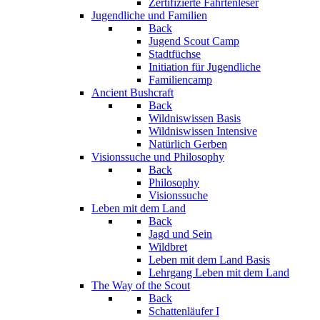
Zertifizierte Fährtenleser
Jugendliche und Familien
Back
Jugend Scout Camp
Stadtfüchse
Initiation für Jugendliche
Familiencamp
Ancient Bushcraft
Back
Wildniswissen Basis
Wildniswissen Intensive
Natürlich Gerben
Visionssuche und Philosophy
Back
Philosophy
Visionssuche
Leben mit dem Land
Back
Jagd und Sein
Wildbret
Leben mit dem Land Basis
Lehrgang Leben mit dem Land
The Way of the Scout
Back
Schattenläufer I