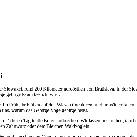
i
 Slowakei, rund 200 Kilometer nordöstlich von Bratislava. In der Slow
Vogelgebirge kaum besucht wird.
r. Im Frühjahr blühen auf den Wiesen Orchideen, und im Winter falle
 uns, warum das Gebirge Vogelgebirge heißt.
am nächsten Tag in die Berge aufbrechen. Wir lassen uns treiben, tauc
nden Zahnwurz oder dem Bleichen Waldvöglein.
iegen und lauschen den Vögeln, um zu hören, was sie uns zu sagen habe