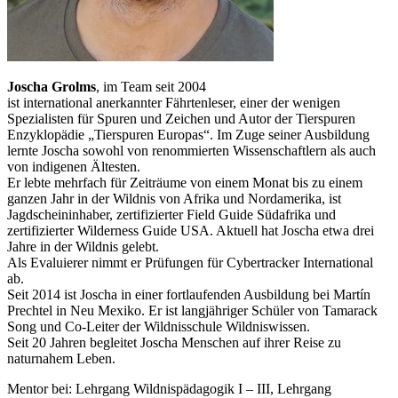
Joscha Grolms
,
im Team seit 2004
ist international anerkannter Fährtenleser, einer der wenigen
Spezialisten für Spuren und Zeichen und Autor der Tierspuren
Enzyklopädie „Tierspuren Europas“. Im Zuge seiner Ausbildung
lernte Joscha sowohl von renommierten Wissenschaftlern als auch
von indigenen Ältesten.
Er lebte mehrfach für Zeiträume von einem Monat bis zu einem
ganzen Jahr in der Wildnis von Afrika und Nordamerika, ist
Jagdscheininhaber, zertifizierter Field Guide Südafrika und
zertifizierter Wilderness Guide USA. Aktuell hat Joscha etwa drei
Jahre in der Wildnis gelebt.
Als Evaluierer nimmt er Prüfungen für Cybertracker International
ab.
Seit 2014 ist Joscha in einer fortlaufenden Ausbildung bei Martín
Prechtel in Neu Mexiko. Er ist langjähriger Schüler von Tamarack
Song und Co-Leiter der Wildnisschule Wildniswissen.
Seit 20 Jahren begleitet Joscha Menschen auf ihrer Reise zu
naturnahem Leben.
Mentor bei: Lehrgang Wildnispädagogik I – III, Lehrgang