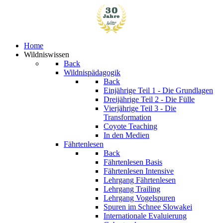
Home
Wildniswissen
Back
Wildnispädagogik
Back
Einjährige
Teil 1 - Die Grundlagen
Dreijährige
Teil 2 - Die Fülle
Vierjährige
Teil 3 - Die
Transformation
Coyote Teaching
In den Medien
Fährtenlesen
Back
Fährtenlesen Basis
Fährtenlesen Intensive
Lehrgang Fährtenlesen
Lehrgang Trailing
Lehrgang Vogelspuren
Spuren im Schnee
Slowakei
Internationale Evaluierung