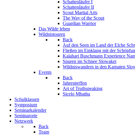
Schattenläufer I
Schattenläufer II
Scout Martial Arts
The Way of the Scout
Guardian Warrior
Das Wilde leben
Wildnistouren
Back
Auf den Seen im Land der Elche
Sch
Fließen im Einklang mit der Schöpfu
Kalahari Buschmann Experience
Nam
Spuren im Schnee
Slowakei
Wildniswandern in den Karpaten
Slo
Events
Back
Jahrestreffen
Art of Truthspeaking
Sicelo Mbatha
Schulklassen
Symposium
Seminarkalender
Seminarorte
Netzwerk
Back
Team