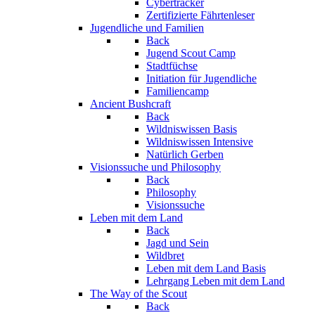
Cybertracker
Zertifizierte Fährtenleser
Jugendliche und Familien
Back
Jugend Scout Camp
Stadtfüchse
Initiation für Jugendliche
Familiencamp
Ancient Bushcraft
Back
Wildniswissen Basis
Wildniswissen Intensive
Natürlich Gerben
Visionssuche und Philosophy
Back
Philosophy
Visionssuche
Leben mit dem Land
Back
Jagd und Sein
Wildbret
Leben mit dem Land Basis
Lehrgang Leben mit dem Land
The Way of the Scout
Back