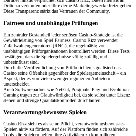
Darüber hinaus verpflichtet sich Casino Rizz, Daten niemals an
Dritte zu verkaufen oder für externe Marketingzwecke freizugeben.
Diese Transparenz stärkt das Vertrauen der Community.
Fairness und unabhängige Prüfungen
Ein zentraler Bestandteil jeder seriösen Casino-Strategie ist die
Gewährleistung von Spiel-Fairness. Casino Rizz verwendet
Zufallszahlengeneratoren (RNG), die regelmäßig von
unabhängigen Prüforganisationen kontrolliert werden. Diese Tests
bestätigen, dass die Spielergebnisse völlig zufällig und
unbeeinflusst sind.
Durch die Veröffentlichung von Prüfberichten signalisiert das
Casino seine Offenheit gegenüber der Spielergemeinschaft – ein
Aspekt, der es von vielen weniger regulierten Anbietern
unterscheidet.
Auch Softwarepartner wie NetEnt, Pragmatic Play und Evolution
Gaming tragen zur Glaubwürdigkeit bei, da sie selbst unter Lizenz
stehen und strenge Qualitätskontrollen durchlaufen.
Verantwortungsbewusstes Spielen
Casino Rizz sieht es als seine Pflicht, verantwortungsbewusstes
Spielen aktiv zu fördern. Auf der Plattform finden sich zahlreiche
Tools, die Spielern helfen, ihre Aktivitäten zu kontrollieren.