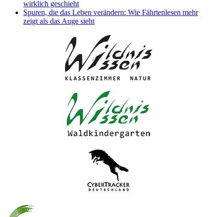
wirklich geschieht
Spuren, die das Leben verändern: Wie Fährtenlesen mehr
zeigt als das Auge sieht